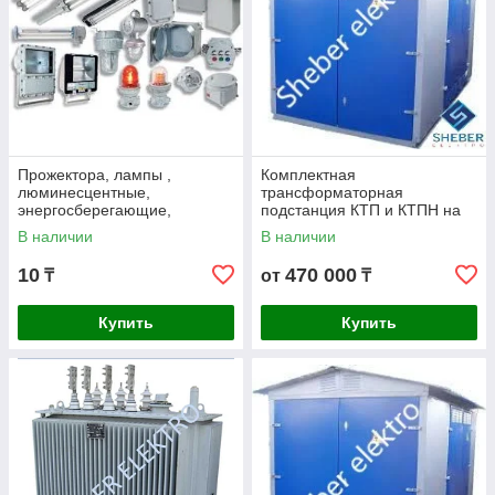
Прожектора, лампы ,
Комплектная
люминесцентные,
трансформаторная
энергосберегающие,
подстанция КТП и КТПН на
светодиодные, натриевые
630кВА
В наличии
В наличии
ДНАТ, ртутные ДРЛ,
галогенные
10
470 000
₸
от
₸
Купить
Купить