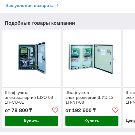
Все условия возврата
Подобные товары компании
Шкаф учета
Шкаф учета
Шка
электроэнергии ШУЭ-08-
электроэнергии ШУЭ-12-
элек
1H-CU-01
1H-NT-08
1Н-
78 800
192 600
от
₸
от
₸
Цен
Купить
Купить