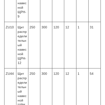
навес
ной
ЩРН-
9
ZU10
Щит
250
300
120
12
1
31
распр
едели
тельн
ый
навес
ной
ЩРН-
12
ZU44
Щит
250
300
120
12
1
54
распр
едели
тельн
ый
навес
ной
ЩРН-