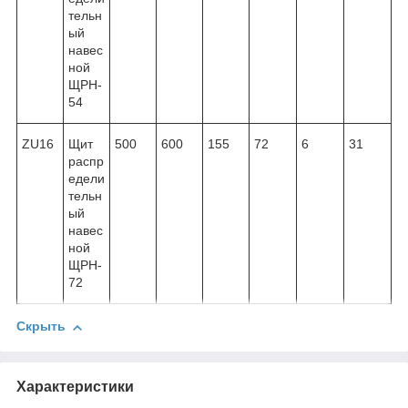
тельн
ый
навес
ной
ЩРН-
54
ZU16
Щит
500
600
155
72
6
31
распр
едели
тельн
ый
навес
ной
ЩРН-
72
Скрыть
Характеристики