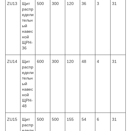
ZU13
Щит
500
300
120
36
3
31
распр
едели
тельн
ый
навес
ной
ЩРН-
36
ZU14
Щит
600
300
120
48
4
31
распр
едели
тельн
ый
навес
ной
ЩРН-
48
ZU15
Щит
500
500
155
54
6
31
распр
едели