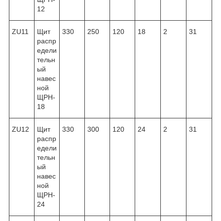
12
ZU11
Щит
330
250
120
18
2
31
распр
едели
тельн
ый
навес
ной
ЩРН-
18
ZU12
Щит
330
300
120
24
2
31
распр
едели
тельн
ый
навес
ной
ЩРН-
24