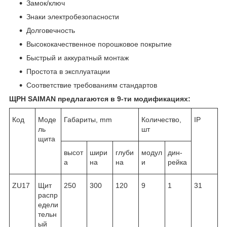
Замок/ключ
Знаки электробезопасности
Долговечность
Высококачественное порошковое покрытие
Быстрый и аккуратный монтаж
Простота в эксплуатации
Соответствие требованиям стандартов
ЩРН SAIMAN предлагаются в 9-ти модификациях:
Код
Моде
Габариты, mm
Количество,
IP
ль
шт
щита
высот
шири
глуби
модул
дин-
а
на
на
и
рейка
ZU17
Щит
250
300
120
9
1
31
распр
едели
тельн
ый